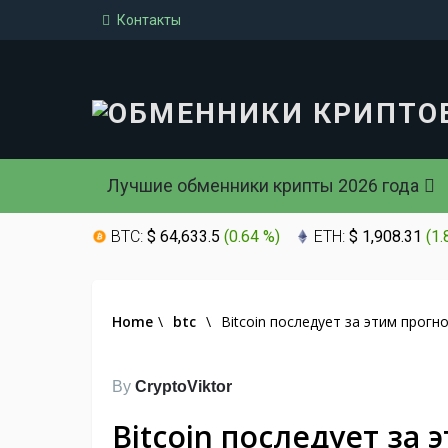
Контакты
Лучшие обменники крипты 2026 года
BTC:
$ 64,633.5
(
0.64 %
)
ETH:
$ 1,908.31
(
1.
Home
\
btc
\
Bitcoin последует за этим прогн
By
CryptoViktor
Bitcoin последует за 