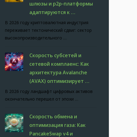
шлюзы и p2p-платформы
адаптируются к …
В 2026 году криптовалютная индустрия
переживает тектонический сдвиг: сектор
высокопроизводительного …
Скорость субсетей и
сетевой комплаенс: Как
архитектура Avalanche
(AVAX) оптимизирует …
В 2026 году ландшафт цифровых активов
окончательно перешел от эпохи …
Скорость обмена и
оптимизация газа: Как
PancakeSwap v4 и