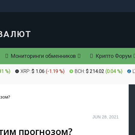
Мониторинги обменников
Крипто Форум
81 %
)
XRP:
$ 1.06
(
-1.19 %
)
BCH:
$ 214.02
(
0.04 %
)
L
озом?
JUN 28, 2021
этим прогнозом?