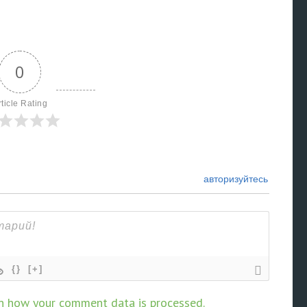
0
rticle Rating
авторизуйтесь
{}
[+]
n how your comment data is processed.