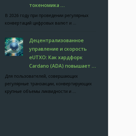
токеномика …
В 2026 году при проведении регулярных
конвертаций цифровых валют и …
Децентрализованное
управление и скорость
eUTXO: Как хардфорк
Cardano (ADA) повышает …
Для пользователей, совершающих
регулярные транзакции, конвертирующих
крупные объемы ликвидности и …