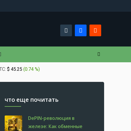
TC:
$ 45.25
(
0.74 %
)
что еще почитать
DePIN-революция в
железе: Как обменные