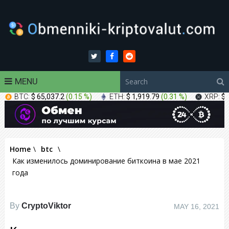
MENU
BTC:
$ 65,037.2
(
0.15 %
)
ETH:
$ 1,919.79
(
0.31 %
)
XRP:
$ 
Home
\
btc
\
Как изменилось доминирование биткоина в мае 2021
года
By
CryptoViktor
MAY 16, 2021