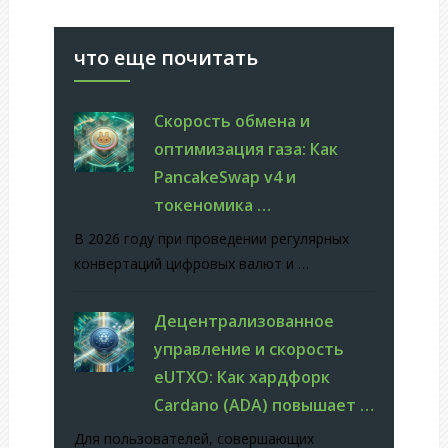
что еще почитать
Скорость обмена и
оптимизация газа: Как
PancakeSwap v4 и
токеномика …
В 2026 году при проведении регулярных
конвертаций цифровых валют и …
Децентрализованное
управление и скорость
eUTXO: Как хардфорк
Cardano (ADA) повышает …
Для пользователей, совершающих