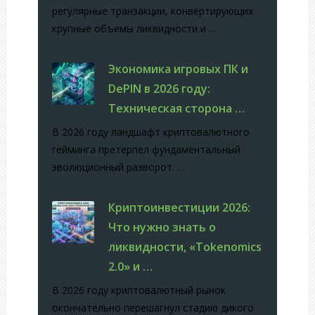
регулярные транзакции, конвертирующих
крупные объемы ликвидности и …
Экономика игровых ПК и
DePIN в 2026 году:
Техническая сторона …
В 2026 году ландшафт криптовалютного
гейминга претерпел фундаментальный
эволюционный разворот. …
Криптоинвестиции 2026:
Что нужно знать о
ликвидности, «Tokenomics
2.0» и …
В 2026 году криптовалютный рынок
окончательно перешагнул стадию дикого