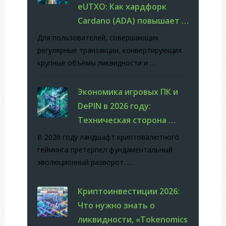
eUTXO: Как хардфорк
Cardano (ADA) повышает …
Для пользователей, совершающих
регулярные транзакции, конвертирующих
крупные объемы ликвидности и …
Экономика игровых ПК и
DePIN в 2026 году:
Техническая сторона …
В 2026 году ландшафт криптовалютного
гейминга претерпел фундаментальный
эволюционный разворот. …
Криптоинвестиции 2026:
Что нужно знать о
ликвидности, «Tokenomics