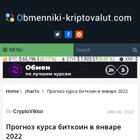
MENU
BTC:
$ 65,196.5
(
0.17 %
)
ETH:
$ 1,923.57
(
0.05 %
)
XRP:
$ 
Home
\
charts
\
Прогноз курса биткоин в январе 2022
By
CryptoViktor
JAN 06, 2022
Прогноз курса биткоин в январе
2022