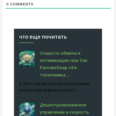
0
COMMENTS
что еще почитать
Скорость обмена и
оптимизация газа: Как
PancakeSwap v4 и
токеномика …
В 2026 году при проведении регулярных
конвертаций цифровых валют и …
Децентрализованное
управление и скорость