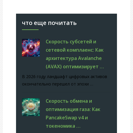
что еще почитать
Скорость субсетей и
сетевой комплаенс: Как
архитектура Avalanche
(AVAX) оптимизирует …
В 2026 году ландшафт цифровых активов
окончательно перешел от эпохи …
Скорость обмена и
оптимизация газа: Как
PancakeSwap v4 и
токеномика …