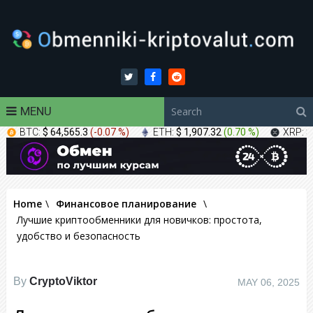
MENU
BTC:
$ 64,565.3
(
-0.07 %
)
ETH:
$ 1,907.32
(
0.70 %
)
XRP:
$
Home
\
Финансовое планирование
\
Лучшие криптообменники для новичков: простота,
удобство и безопасность
By
CryptoViktor
MAY 06, 2025