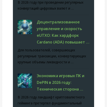
В 2026 году при проведении регулярных
конвертаций цифровых валют и …
Децентрализованное
управление и скорость
eUTXO: Как хардфорк
Cardano (ADA) повышает …
Для пользователей, совершающих
регулярные транзакции, конвертирующих
крупные объемы ликвидности и …
Экономика игровых ПК и
DePIN в 2026 году:
Техническая сторона …
В 2026 году ландшафт криптовалютного
гейминга претерпел фундаментальный