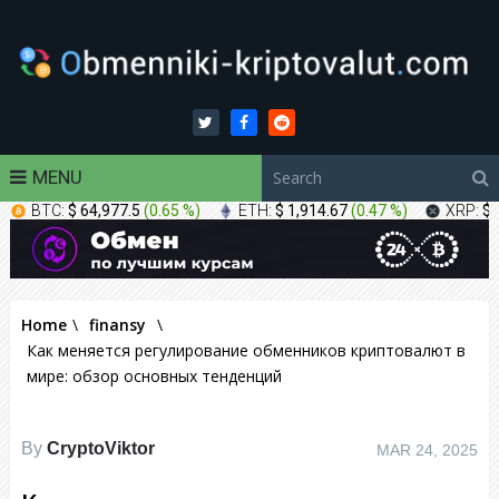
MENU
BTC:
$ 64,977.5
(
0.65 %
)
ETH:
$ 1,914.67
(
0.47 %
)
XRP:
$ 
Home
\
finansy
\
Как меняется регулирование обменников криптовалют в
мире: обзор основных тенденций
By
CryptoViktor
MAR 24, 2025