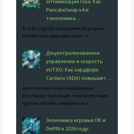
оптимизация газа: Как
PancakeSwap v4 и
токеномика …
В 2026 году при проведении регулярных
конвертаций цифровых валют и …
Децентрализованное
управление и скорость
eUTXO: Как хардфорк
Cardano (ADA) повышает …
Для пользователей, совершающих
регулярные транзакции, конвертирующих
крупные объемы ликвидности и …
Экономика игровых ПК и
DePIN в 2026 году: