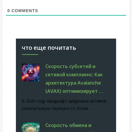
0
COMMENTS
что еще почитать
Скорость субсетей и
сетевой комплаенс: Как
архитектура Avalanche
(AVAX) оптимизирует …
В 2026 году ландшафт цифровых активов
окончательно перешел от эпохи …
Скорость обмена и