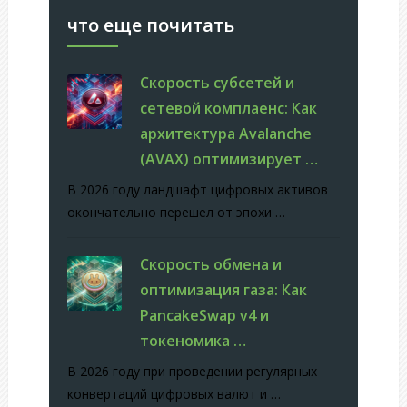
что еще почитать
Скорость субсетей и
сетевой комплаенс: Как
архитектура Avalanche
(AVAX) оптимизирует …
В 2026 году ландшафт цифровых активов
окончательно перешел от эпохи …
Скорость обмена и
оптимизация газа: Как
PancakeSwap v4 и
токеномика …
В 2026 году при проведении регулярных
конвертаций цифровых валют и …