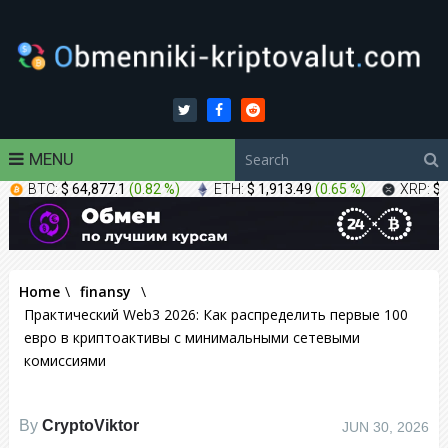
MENU
BTC:
$ 64,877.1
(
0.82 %
)
ETH:
$ 1,913.49
(
0.65 %
)
XRP:
$ 
Home
\
finansy
\
Практический Web3 2026: Как распределить первые 100
евро в криптоактивы с минимальными сетевыми
комиссиями
By
CryptoViktor
JUN 30, 2026