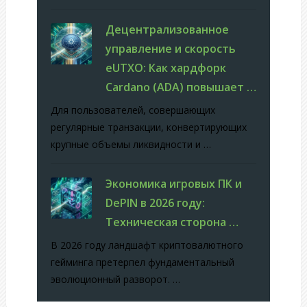
Децентрализованное
управление и скорость
eUTXO: Как хардфорк
Cardano (ADA) повышает …
Для пользователей, совершающих
регулярные транзакции, конвертирующих
крупные объемы ликвидности и …
Экономика игровых ПК и
DePIN в 2026 году:
Техническая сторона …
В 2026 году ландшафт криптовалютного
гейминга претерпел фундаментальный
эволюционный разворот. …