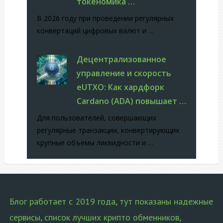
токеномика …
В 2026 году при проведении регулярных
конвертаций цифровых валют и …
Децентрализованное
управление и скорость
eUTXO: Как хардфорк
Cardano (ADA) повышает …
Для пользователей, совершающих
регулярные транзакции, конвертирующих
крупные объемы ликвидности и …
Блог работает с 2019 года, тут показаны надежные
сервисы, список лучших крипто обменников,