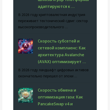
адаптируются к …
В 2026 году криптовалютная индустрия
переживает тектонический сдвиг: сектор
высокопроизводительного …
Скорость субсетей и
сетевой комплаенс: Как
архитектура Avalanche
(AVAX) оптимизирует …
В 2026 году ландшафт цифровых активов
окончательно перешел от эпохи …
Скорость обмена и
оптимизация газа: Как
PancakeSwap v4 и