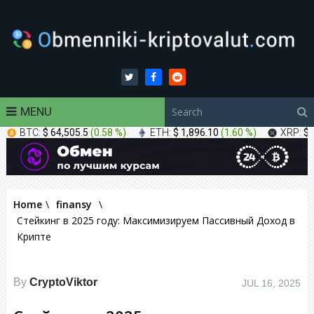
MENU
BTC:
$ 64,505.5
(
0.58 %
)
ETH:
$ 1,896.10
(
1.60 %
)
XRP:
$ 
Home
\
finansy
\
Стейкинг в 2025 году: Максимизируем Пассивный Доход в
Крипте
By
CryptoViktor
JUL 16, 2025