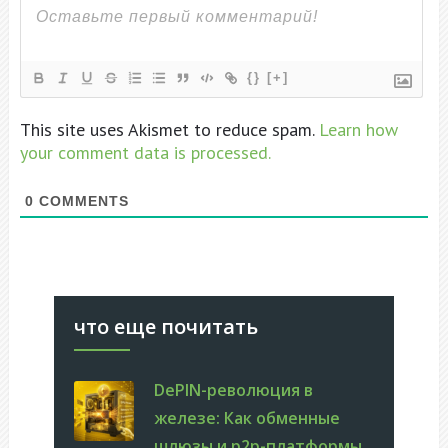
{}
[+]
This site uses Akismet to reduce spam.
Learn how
your comment data is processed.
0
COMMENTS
что еще почитать
DePIN-революция в
железе: Как обменные
шлюзы и p2p-платформы