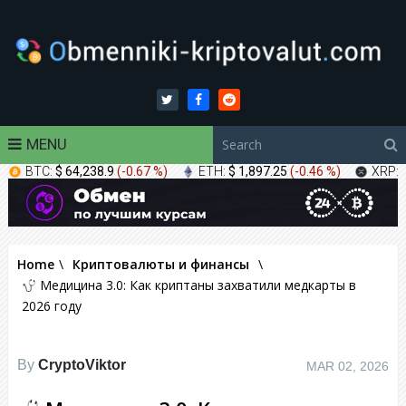
MENU
BTC:
$ 64,238.9
(
-0.67 %
)
ETH:
$ 1,897.25
(
-0.46 %
)
XRP:
Home
\
Криптовалюты и финансы
\
Медицина 3.0: Как криптаны захватили медкарты в
2026 году
By
CryptoViktor
MAR 02, 2026