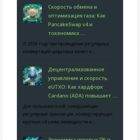
Скорость обмена и
оптимизация газа: Как
PancakeSwap v4 и
токеномика …
В 2026 году при проведении регулярных
конвертаций цифровых валют и …
Децентрализованное
управление и скорость
eUTXO: Как хардфорк
Cardano (ADA) повышает …
Для пользователей, совершающих
регулярные транзакции, конвертирующих
крупные объемы ликвидности и …
Экономика игровых ПК и