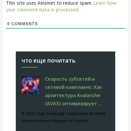
This site uses Akismet to reduce spam.
Learn how
your comment data is processed.
0
COMMENTS
что еще почитать
Скорость субсетей и
сетевой комплаенс: Как
архитектура Avalanche
(AVAX) оптимизирует …
В 2026 году ландшафт цифровых активов
окончательно перешел от эпохи …