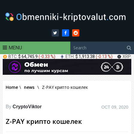
MENU
BTC:
$ 64,745.9
(
-0.33 %
)
ETH:
$ 1,913.38
(
-0.13 %
)
XRP:
Home
\
news
\
Z-PAY крипто кошелек
By
CryptoViktor
OCT 09, 2020
Z-PAY крипто кошелек