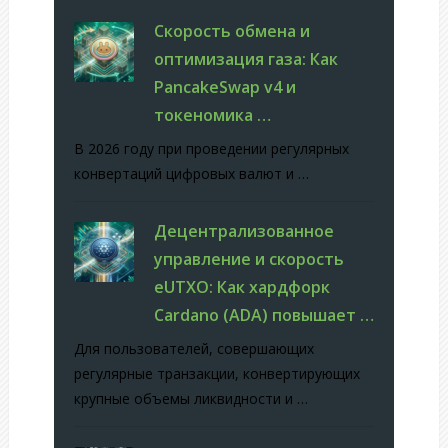
Скорость обмена и
оптимизация газа: Как
PancakeSwap v4 и
токеномика …
В 2026 году при проведении регулярных
конвертаций цифровых валют и …
Децентрализованное
управление и скорость
eUTXO: Как хардфорк
Cardano (ADA) повышает …
Для пользователей, совершающих
регулярные транзакции, конвертирующих
крупные объемы ликвидности и …