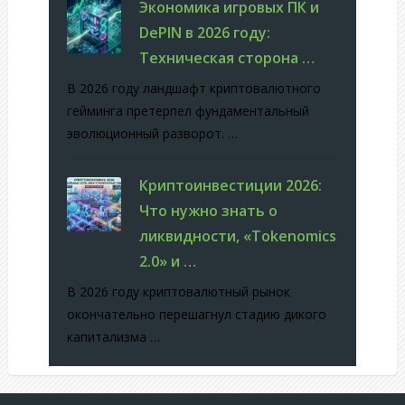
Экономика игровых ПК и
DePIN в 2026 году:
Техническая сторона …
В 2026 году ландшафт криптовалютного
гейминга претерпел фундаментальный
эволюционный разворот. …
Криптоинвестиции 2026:
Что нужно знать о
ликвидности, «Tokenomics
2.0» и …
В 2026 году криптовалютный рынок
окончательно перешагнул стадию дикого
капитализма …