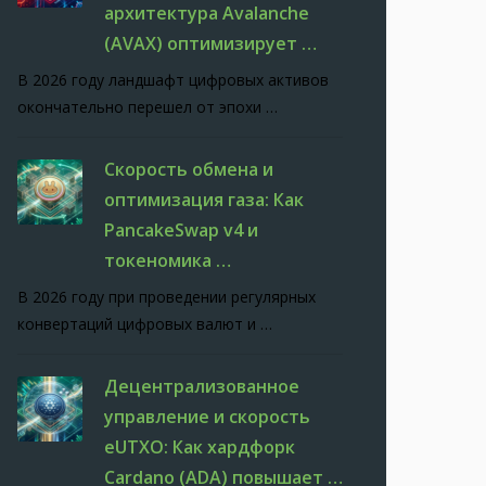
архитектура Avalanche
(AVAX) оптимизирует …
В 2026 году ландшафт цифровых активов
окончательно перешел от эпохи …
Скорость обмена и
оптимизация газа: Как
PancakeSwap v4 и
токеномика …
В 2026 году при проведении регулярных
конвертаций цифровых валют и …
Децентрализованное
управление и скорость
eUTXO: Как хардфорк
Cardano (ADA) повышает …