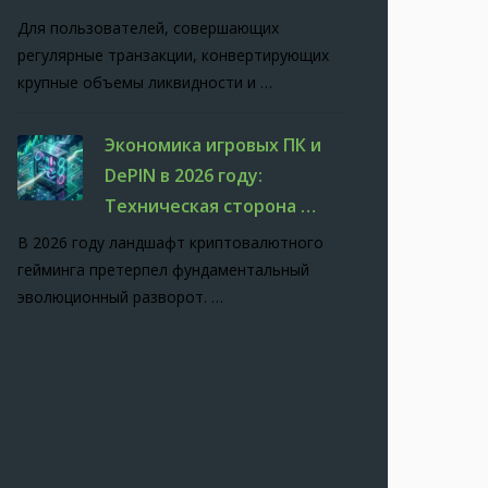
Для пользователей, совершающих
регулярные транзакции, конвертирующих
крупные объемы ликвидности и …
Экономика игровых ПК и
DePIN в 2026 году:
Техническая сторона …
В 2026 году ландшафт криптовалютного
гейминга претерпел фундаментальный
эволюционный разворот. …