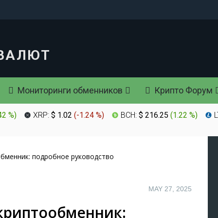
Мониторинги обменников
Крипто Форум
42 %
)
XRP:
$ 1.02
(
-1.24 %
)
BCH:
$ 216.25
(
1.22 %
)
L
обменник: подробное руководство
MAY 27, 2025
криптообменник: