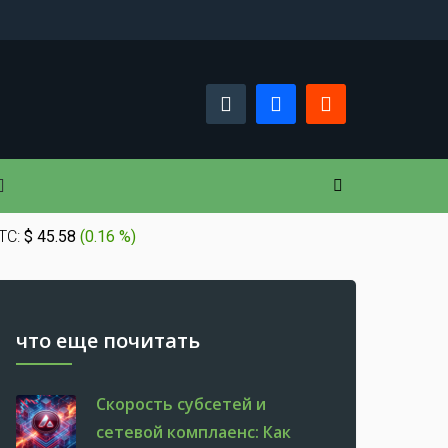
TC:
$ 45.58
(
0.16 %
)
что еще почитать
Скорость субсетей и
сетевой комплаенс: Как