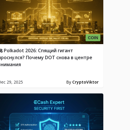
COIN
🚀 Polkadot 2026: Спящий гигант
проснулся? Почему DOT снова в центре
внимания
ec 29, 2025
By
CryptoViktor