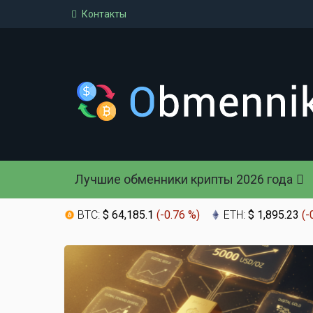
Контакты
Лучшие обменники крипты 2026 года
BTC:
$ 64,185.1
(
-0.76 %
)
ETH:
$ 1,895.23
(
-