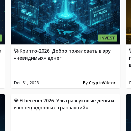
INVEST
а
🚀 Крипто-2026: Добро пожаловать в эру
«невидимых» денег
r
Dec 31, 2025
By
CryptoViktor
D
ETH
💎 Ethereum 2026: Ультразвуковые деньги
и конец «дорогих транзакций»