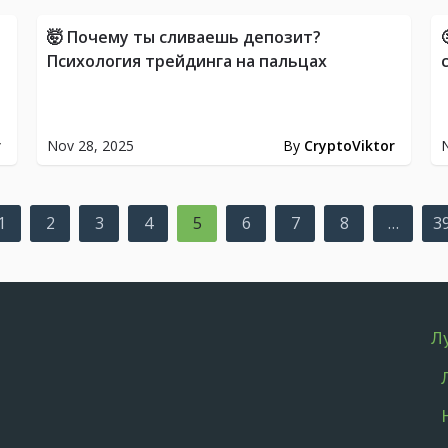
🤯 Почему ты сливаешь депозит?
Психология трейдинга на пальцах
r
Nov 28, 2025
By
CryptoViktor
N
1
2
3
4
5
6
7
8
…
3
Л