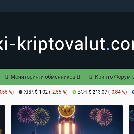
Мониторинги обменников
Крипто Форум
0.56 %
)
XRP:
$ 1.02
(
-2.55 %
)
BCH:
$ 213.07
(
-0.84 %
)