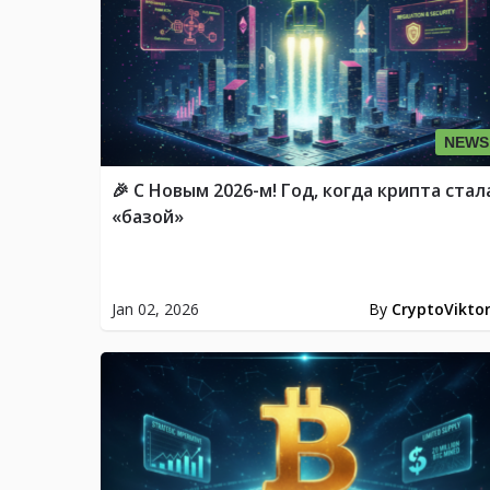
NEWS
🎉 С Новым 2026-м! Год, когда крипта стал
«базой»
Jan 02, 2026
By
CryptoVikto