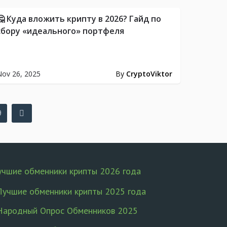
🤔 Куда вложить крипту в 2026? Гайд по
сбору «идеального» портфеля
ov 26, 2025
By
CryptoViktor
9
учшие обменники крипты 2026 года
Лучшие обменники крипты 2025 года
Народный Опрос Обменников 2025