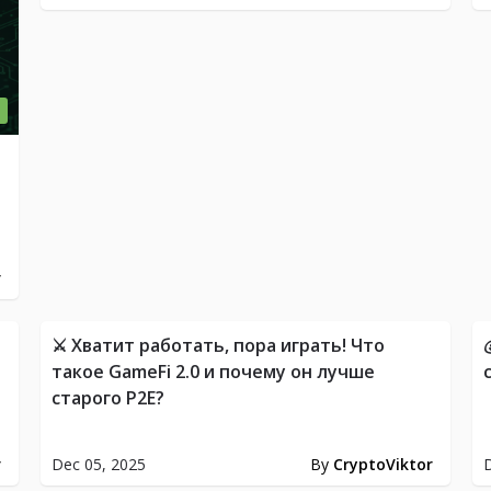
r
WS
COIN
⚔️ Хватит работать, пора играть! Что
такое GameFi 2.0 и почему он лучше
старого P2E?
r
Dec 05, 2025
By
CryptoViktor
D
NSY
FINANSY