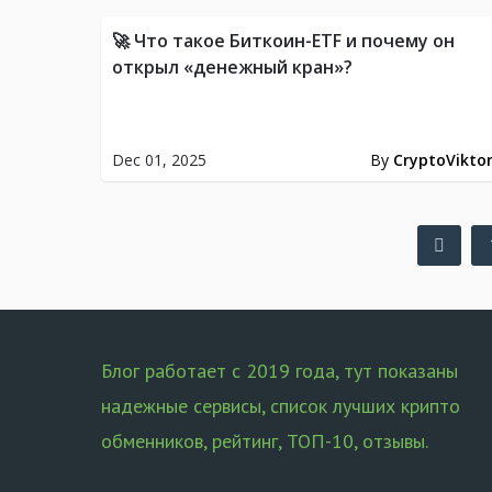
🚀 Что такое Биткоин-ETF и почему он
открыл «денежный кран»?
Dec 01, 2025
By
CryptoVikto
Posts
pagination
Блог работает с 2019 года, тут показаны
надежные сервисы, список лучших крипто
обменников, рейтинг, ТОП-10, отзывы.