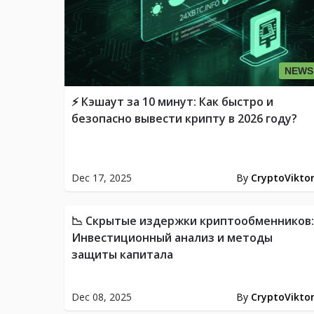
NEWS
⚡️ Кэшаут за 10 минут: Как быстро и
безопасно вывести крипту в 2026 году?
Dec 17, 2025
By
CryptoVikto
NEWS
NE
📉 Скрытые издержки криптообменников:
Инвестиционный анализ и методы
защиты капитала
Dec 08, 2025
By
CryptoVikto
BTC
FINA