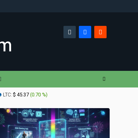
LTC:
$ 45.37
(
0.70 %
)