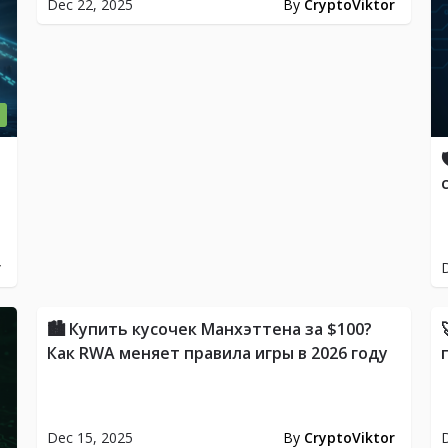
Dec 22, 2025
By
CryptoViktor
r
D
WS
NEWS
🏙️ Купить кусочек Манхэттена за $100?
Как RWA меняет правила игры в 2026 году
Dec 15, 2025
By
CryptoViktor
D