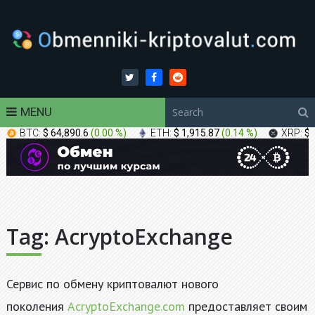
MENU
BTC:
$ 64,890.6
(
0.00 %
)
ETH:
$ 1,915.87
(
0.14 %
)
XRP:
$ 
Tag:
AcryptoExchange
Сервис по обмену криптовалют нового
поколения
AcryptoExchange.com
предоставляет своим