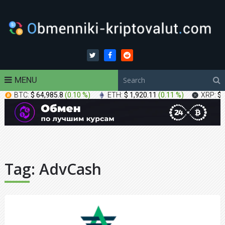
MENU
BTC:
$ 64,985.8
(
0.10 %
)
ETH:
$ 1,920.11
(
0.11 %
)
XRP:
$ 
Tag:
AdvCash