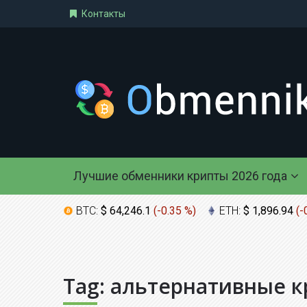
Контакты
Лучшие обменники крипты 2026 года
BTC:
$ 64,246.1
(
-0.35 %
)
ETH:
$ 1,896.94
(
-
Tag:
альтернативные 