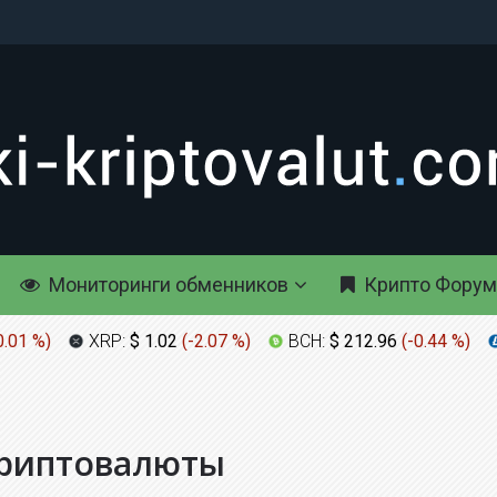
Мониторинги обменников
Крипто Форум
0.01 %
)
XRP:
$ 1.02
(
-2.07 %
)
BCH:
$ 212.96
(
-0.44 %
)
криптовалюты