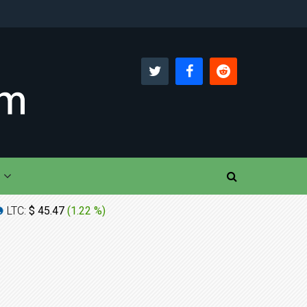
LTC:
$ 45.47
(
1.22 %
)