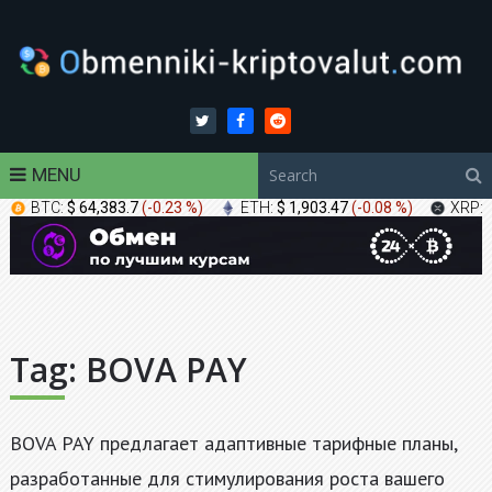
MENU
BTC:
$ 64,383.7
(
-0.23 %
)
ETH:
$ 1,903.47
(
-0.08 %
)
XRP:
Tag:
BOVA PAY
BOVA PAY предлагает адаптивные тарифные планы,
разработанные для стимулирования роста вашего