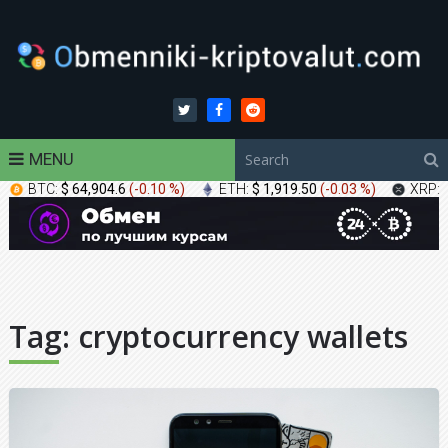
MENU
BTC:
$ 64,904.6
(
-0.10 %
)
ETH:
$ 1,919.50
(
-0.03 %
)
XRP:
Tag:
cryptocurrency wallets