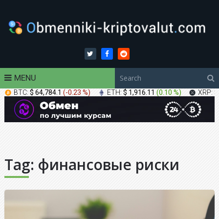
MENU
BTC:
$ 64,784.1
(
-0.23 %
)
ETH:
$ 1,916.11
(
0.10 %
)
XRP:
$
Tag:
финансовые риски