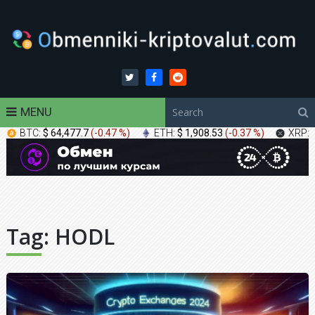
MENU
BTC:
$ 64,477.7
(
-0.47 %
)
ETH:
$ 1,908.53
(
-0.37 %
)
XRP:
Tag:
HODL