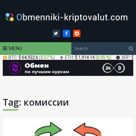
MENU
BTC:
$ 64,922.6
(
0.57 %
)
ETH:
$ 1,914.14
(
0.45 %
)
XRP:
$ 
Tag:
комиссии