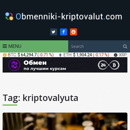
MENU
BTC:
$ 64,294.7
(
-0.71 %
)
ETH:
$ 1,904.24
(
-0.17 %
)
XRP:
Tag:
kriptovalyuta