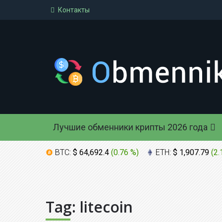
Контакты
Лучшие обменники крипты 2026 года
BTC:
$ 64,692.4
(
0.76 %
)
ETH:
$ 1,907.79
(
2.
Tag:
litecoin