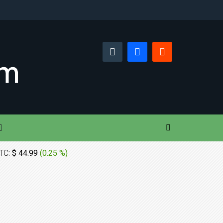
TC:
$ 44.99
(
0.25 %
)