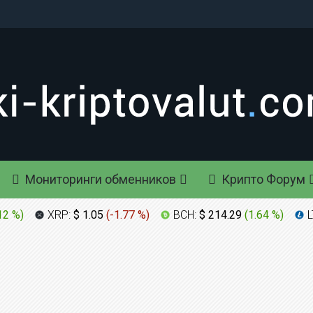
Мониторинги обменников
Крипто Форум
12 %
)
XRP:
$ 1.05
(
-1.77 %
)
BCH:
$ 214.29
(
1.64 %
)
L