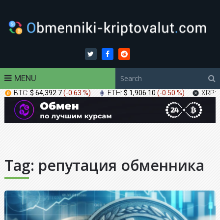
MENU
BTC:
$ 64,392.7
(
-0.63 %
)
ETH:
$ 1,906.10
(
-0.50 %
)
XRP:
Tag:
репутация обменника