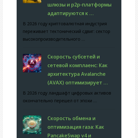
шлюзы и p2p-платформы
адаптируются к …
В 2026 году криптовалютная индустрия
переживает тектонический сдвиг: сектор
высокопроизводительного …
Скорость субсетей и
сетевой комплаенс: Как
архитектура Avalanche
(AVAX) оптимизирует …
В 2026 году ландшафт цифровых активов
окончательно перешел от эпохи …
Скорость обмена и
оптимизация газа: Как
PancakeSwap v4 и