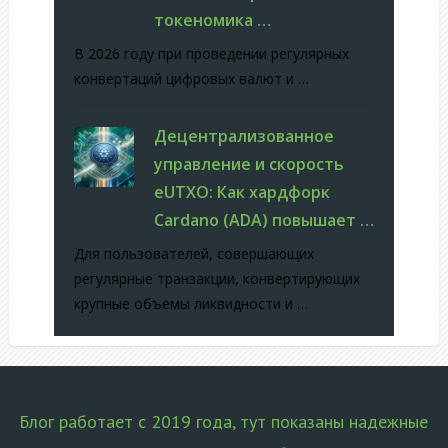
токеномика …
В 2026 году при проведении регулярных
конвертаций цифровых валют и …
Децентрализованное
управление и скорость
eUTXO: Как хардфорк
Cardano (ADA) повышает …
Для пользователей, совершающих
регулярные транзакции, конвертирующих
крупные объемы ликвидности и …
Блог работает с 2019 года, тут показаны надежные