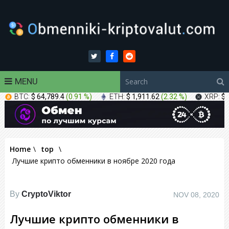
MENU
BTC:
$ 64,789.4
(
0.91 %
)
ETH:
$ 1,911.62
(
2.32 %
)
XRP:
$ 
Home
\
top
\
Лучшие крипто обменники в ноябре 2020 года
By
CryptoViktor
NOV 08, 2020
Лучшие крипто обменники в