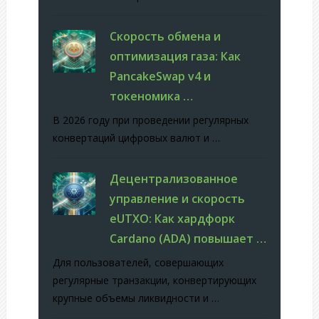
Скорость обмена и
оптимизация газа: Как
PancakeSwap v4 и
токеномика …
В 2026 году при проведении регулярных
конвертаций цифровых валют и …
Децентрализованное
управление и скорость
eUTXO: Как хардфорк
Cardano (ADA) повышает …
Для пользователей, совершающих
регулярные транзакции, конвертирующих
крупные объемы ликвидности и …