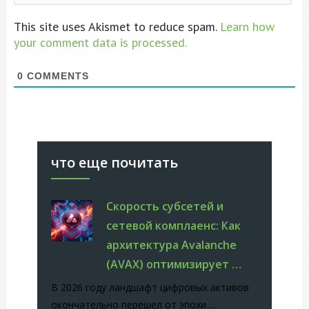
This site uses Akismet to reduce spam.
Learn how
your comment data is processed.
0
COMMENTS
что еще почитать
Скорость субсетей и
сетевой комплаенс: Как
архитектура Avalanche
(AVAX) оптимизирует …
В 2026 году ландшафт цифровых активов
окончательно перешел от эпохи …