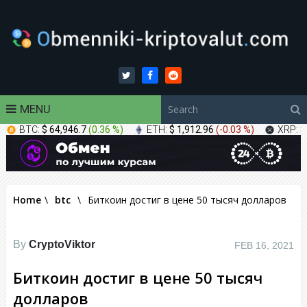
MENU
BTC:
$ 64,946.7
(
0.36 %
)
ETH:
$ 1,912.96
(
-0.03 %
)
XRP:
$
Home
\
btc
\
Биткоин достиг в цене 50 тысяч долларов
By
CryptoViktor
FEB 16, 2021
Биткоин достиг в цене 50 тысяч
долларов