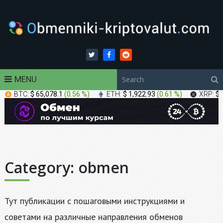
MENU
BTC:
$ 65,078.1
(
0.56 %
)
ETH:
$ 1,922.93
(
0.61 %
)
XRP:
$ 
Category:
obmen
Тут публикации с пошаговыми инструкциями и
советами на различные направления обменов