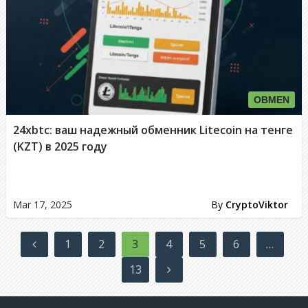
OBMEN
24xbtc: ваш надежный обменник Litecoin на тенге
(KZT) в 2025 году
Mar 17, 2025
By
CryptoViktor
Posts
1
2
3
4
5
6
…
pagination
13