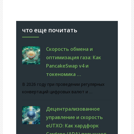
что еще почитать
Скорость обмена и
оптимизация газа: Как
PancakeSwap v4 и
токеномика …
В 2026 году при проведении регулярных
конвертаций цифровых валют и …
Децентрализованное
управление и скорость
eUTXO: Как хардфорк
Cardano (ADA) повышает …