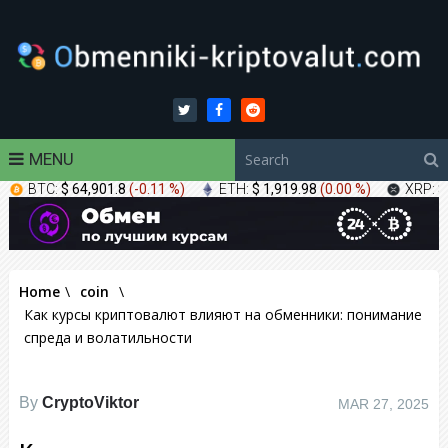
MENU
BTC:
$ 64,901.8
(
-0.11 %
)
ETH:
$ 1,919.98
(
0.00 %
)
XRP:
$
Home
\
coin
\
Как курсы криптовалют влияют на обменники: понимание
спреда и волатильности
By
CryptoViktor
MAR 27, 2025