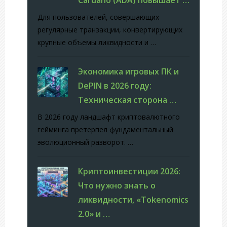
Для пользователей, совершающих
регулярные транзакции, конвертирующих
крупные объемы ликвидности и …
Экономика игровых ПК и
DePIN в 2026 году:
Техническая сторона …
В 2026 году ландшафт криптовалютного
гейминга претерпел фундаментальный
эволюционный разворот. …
Криптоинвестиции 2026:
Что нужно знать о
ликвидности, «Tokenomics
2.0» и …