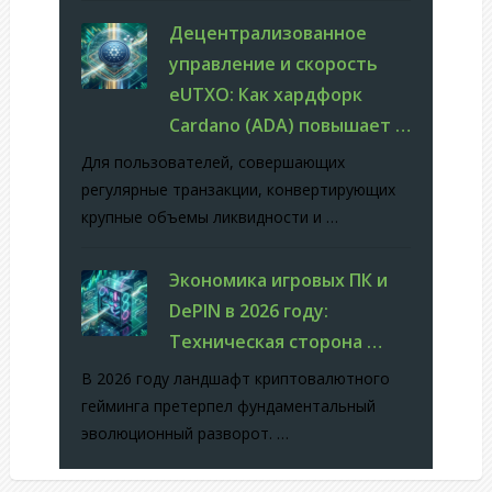
Децентрализованное
управление и скорость
eUTXO: Как хардфорк
Cardano (ADA) повышает …
Для пользователей, совершающих
регулярные транзакции, конвертирующих
крупные объемы ликвидности и …
Экономика игровых ПК и
DePIN в 2026 году:
Техническая сторона …
В 2026 году ландшафт криптовалютного
гейминга претерпел фундаментальный
эволюционный разворот. …