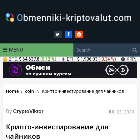
MENU
BTC:
$ 64,637.8
(
0.12 %
)
ETH:
$ 1,906.03
(
-0.34 %
)
XRP:
$
Home
\
coin
\
Крипто-инвестирование для чайников
By
CryptoViktor
JUL 22, 2020
Крипто-инвестирование для
чайников