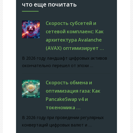
что еще почитать
Скорость субсетей и
сетевой комплаенс: Как
архитектура Avalanche
(AVAX) оптимизирует …
В 2026 году ландшафт цифровых активов
окончательно перешел от эпохи …
Скорость обмена и
оптимизация газа: Как
PancakeSwap v4 и
токеномика …
В 2026 году при проведении регулярных
конвертаций цифровых валют и …