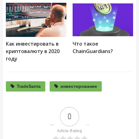
Как инвестировать в
Что такое
криптовалюту в 2020
ChainGuardians?
году
TradeSanta
инвестирование
0
Article Rating