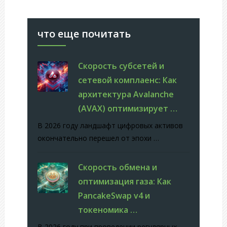
что еще почитать
Скорость субсетей и
сетевой комплаенс: Как
архитектура Avalanche
(AVAX) оптимизирует …
В 2026 году ландшафт цифровых активов
окончательно перешел от эпохи …
Скорость обмена и
оптимизация газа: Как
PancakeSwap v4 и
токеномика …
В 2026 году при проведении регулярных