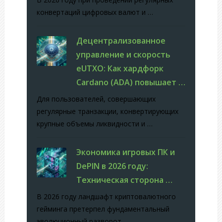
конвертаций цифровых валют и …
Децентрализованное
управление и скорость
eUTXO: Как хардфорк
Cardano (ADA) повышает …
Для пользователей, совершающих
регулярные транзакции, конвертирующих
крупные объемы ликвидности и …
Экономика игровых ПК и
DePIN в 2026 году:
Техническая сторона …
В 2026 году ландшафт криптовалютного
гейминга претерпел фундаментальный
эволюционный разворот. …