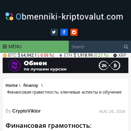
MENU
BTC:
$ 64,942.1
(
-0.06 %
)
ETH:
$ 1,918.99
(
0.21 %
)
XRP:
$
Home
\
finansy
\
Финансовая грамотность: ключевые аспекты и обучение
By
CryptoViktor
AUG 26, 2024
Финансовая грамотность: