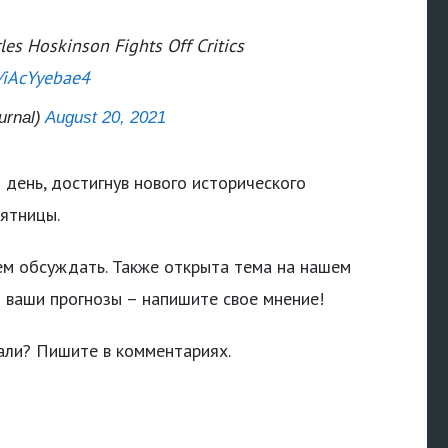
es Hoskinson Fights Off Critics
m/iAcYyebae4
urnal)
August 20, 2021
 день, достигнув нового исторического
пятницы.
ем обсуждать. Также открыта тема на нашем
и ваши прогнозы – напишите свое мнение!
али? Пишите в комментариях.