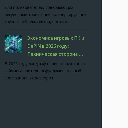
Для пользователей, совершающих
регулярные транзакции, конвертирующих
крупные объемы ликвидности и …
Экономика игровых ПК и
DePIN в 2026 году:
Техническая сторона …
В 2026 году ландшафт криптовалютного
гейминга претерпел фундаментальный
эволюционный разворот. …