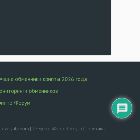
учшие обменники крипты 2026 года
ониторинги обменников
рипто Форум
tovalyuta.com
|
Telegram: @viktortomylin
|
Политика