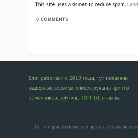
This site uses Akismet to reduce spam.
Lear
0
COMMENTS
Блог работает с 2019 года, тут показаны
надежные сервисы, список лучших крипто
обменников, рейтинг, ТОП-10, отзывы.
Все материалы можно копировать с указанием ист