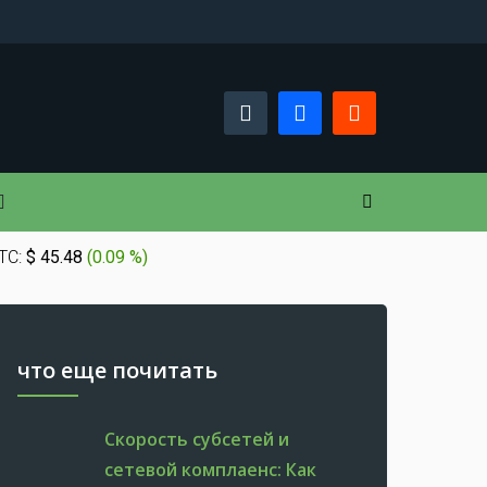
TC:
$ 45.48
(
0.09 %
)
что еще почитать
Скорость субсетей и
сетевой комплаенс: Как