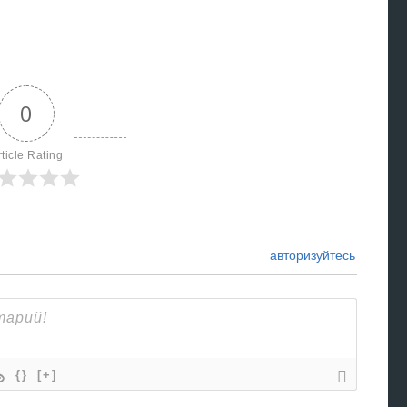
0
rticle Rating
авторизуйтесь
{}
[+]