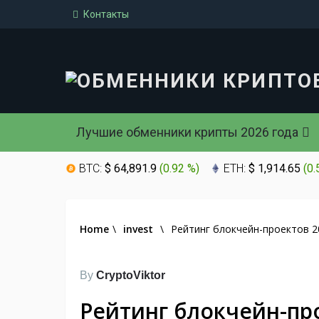
Контакты
Лучшие обменники крипты 2026 года
BTC:
$ 64,891.9
(
0.92 %
)
ETH:
$ 1,914.65
(
0.
Home
\
invest
\
Рейтинг блокчейн-проектов 2
By
CryptoViktor
Рейтинг блокчейн-пр