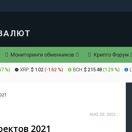
Мониторинги обменников
Крипто Форум
57 %
)
XRP:
$ 1.02
(
-1.62 %
)
BCH:
$ 215.48
(
1.29 %
)
L
021
AUG 20, 2021
оектов 2021