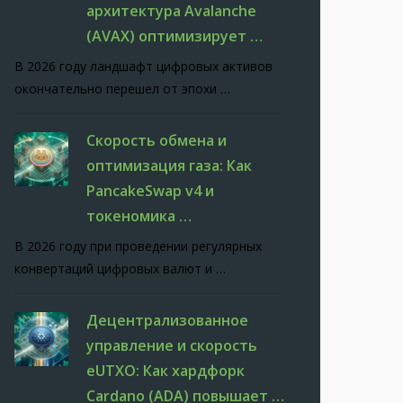
архитектура Avalanche
(AVAX) оптимизирует …
В 2026 году ландшафт цифровых активов
окончательно перешел от эпохи …
Скорость обмена и
оптимизация газа: Как
PancakeSwap v4 и
токеномика …
В 2026 году при проведении регулярных
конвертаций цифровых валют и …
Децентрализованное
управление и скорость
eUTXO: Как хардфорк
Cardano (ADA) повышает …