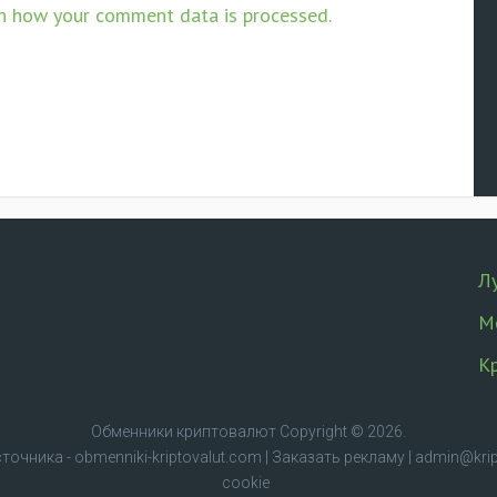
n how your comment data is processed.
Л
М
К
Обменники криптовалют
Copyright © 2026.
очника - obmenniki-kriptovalut.com
|
Заказать рекламу
|
admin@krip
cookie