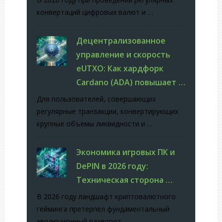
конвертаций цифровых валют и …
Децентрализованное
управление и скорость
eUTXO: Как хардфорк
Cardano (ADA) повышает …
Для пользователей, совершающих
регулярные транзакции, конвертирующих
крупные объемы ликвидности и …
Экономика игровых ПК и
DePIN в 2026 году:
Техническая сторона …
В 2026 году ландшафт криптовалютного
гейминга претерпел фундаментальный
эволюционный разворот. …