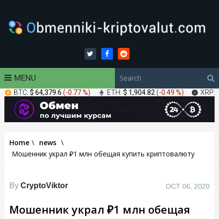
MENU
BTC:
$ 64,379.6
(
-0.77 %
)
ETH:
$ 1,904.82
(
-0.49 %
)
XRP:
Home
\
news
\
Мошенник украл ₽1 млн обещая купить криптовалюту
By
CryptoViktor
OCT 06, 2020
Мошенник украл ₽1 млн обещая