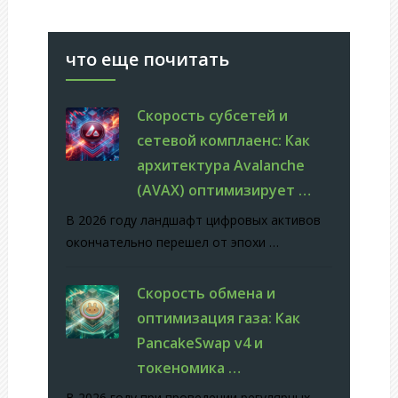
что еще почитать
Скорость субсетей и
сетевой комплаенс: Как
архитектура Avalanche
(AVAX) оптимизирует …
В 2026 году ландшафт цифровых активов
окончательно перешел от эпохи …
Скорость обмена и
оптимизация газа: Как
PancakeSwap v4 и
токеномика …
В 2026 году при проведении регулярных