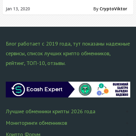
Jan 13, 2020
By
CryptoViktor
Блог работает с 2019 года, тут показаны надежные
сервисы, список лучших крипто обменников,
рейтинг, ТОП-10, отзывы.
Лучшие обменники крипты 2026 года
Мониторинги обменников
Крипто Форум