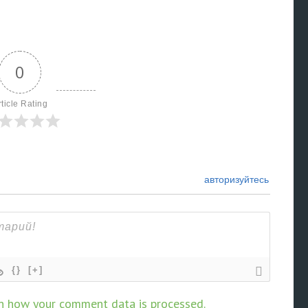
0
rticle Rating
авторизуйтесь
{}
[+]
n how your comment data is processed.