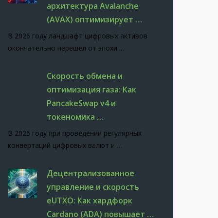
архитектура Avalanche
(AVAX) оптимизирует …
В 2026 году ландшафт цифровых активов
окончательно перешел от эпохи …
Скорость обмена и
оптимизация газа: Как
PancakeSwap v4 и
токеномика …
В 2026 году при проведении регулярных
конвертаций цифровых валют и …
Децентрализованное
управление и скорость
eUTXO: Как хардфорк
Cardano (ADA) повышает …