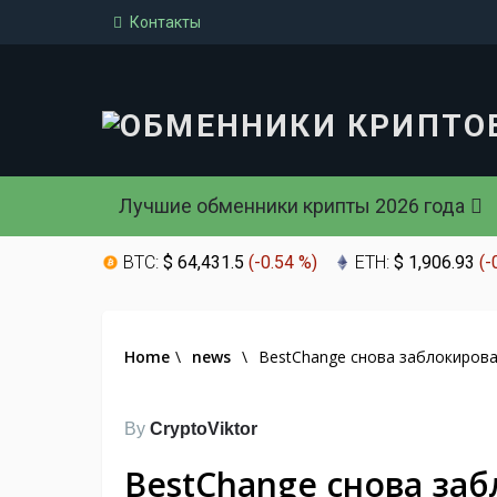
Контакты
Лучшие обменники крипты 2026 года
BTC:
$ 64,431.5
(
-0.54 %
)
ETH:
$ 1,906.93
(
-
Home
\
news
\
BestChange снова заблокирова
By
CryptoViktor
BestChange снова заб