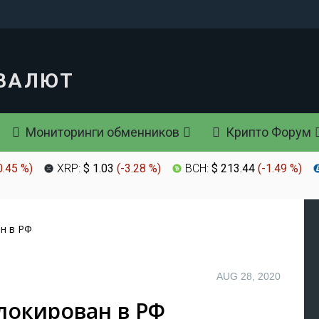
Мониторинги обменников
Крипто Форум
0.45 %
)
XRP:
$ 1.03
(
-3.28 %
)
BCH:
$ 213.44
(
-1.49 %
)
н в РФ
AUG 28, 2020
локирован в РФ