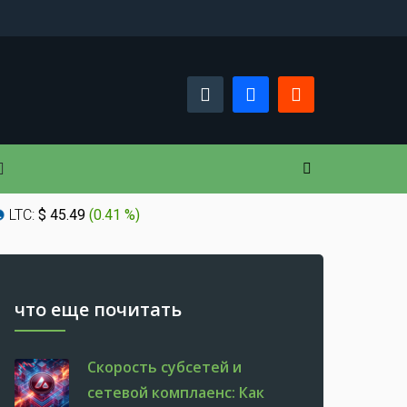
LTC:
$ 45.49
(
0.41 %
)
что еще почитать
Скорость субсетей и
сетевой комплаенс: Как