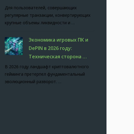
Для пользователей, совершающих
регулярные транзакции, конвертирующих
крупные объемы ликвидности и …
Экономика игровых ПК и
DePIN в 2026 году:
Техническая сторона …
В 2026 году ландшафт криптовалютного
гейминга претерпел фундаментальный
эволюционный разворот. …