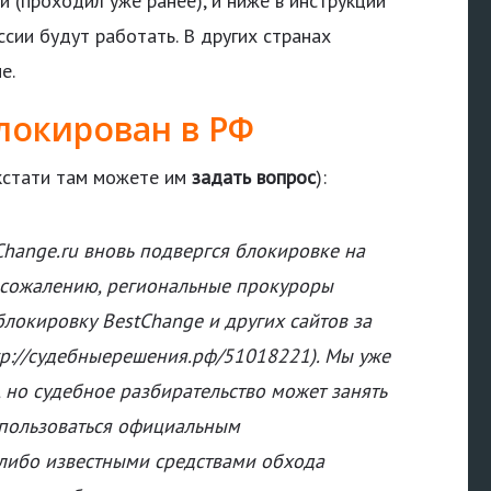
 (проходил уже ранее), и ниже в инструкции
сии будут работать. В других странах
е.
локирован в РФ
 кстати там можете им
задать вопрос
):
hange.ru вновь подвергся блокировке на
 сожалению, региональные прокуроры
блокировку BestChange и других сайтов за
tp://судебныерешения.рф/51018221). Мы уже
но судебное разбирательство может занять
спользоваться официальным
/ либо известными средствами обхода