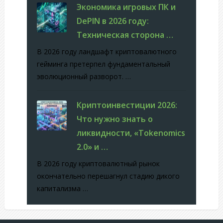
Экономика игровых ПК и
DePIN в 2026 году:
Техническая сторона …
В 2026 году ландшафт криптовалютного
гейминга претерпел фундаментальный
эволюционный разворот. …
Криптоинвестиции 2026:
Что нужно знать о
ликвидности, «Tokenomics
2.0» и …
В 2026 году криптовалютный рынок
окончательно перешагнул стадию дикого
капитализма …