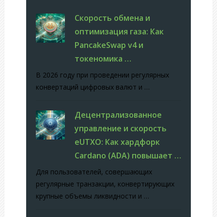
Скорость обмена и
оптимизация газа: Как
PancakeSwap v4 и
токеномика …
В 2026 году при проведении регулярных
конвертаций цифровых валют и …
Децентрализованное
управление и скорость
eUTXO: Как хардфорк
Cardano (ADA) повышает …
Для пользователей, совершающих
регулярные транзакции, конвертирующих
крупные объемы ликвидности и …