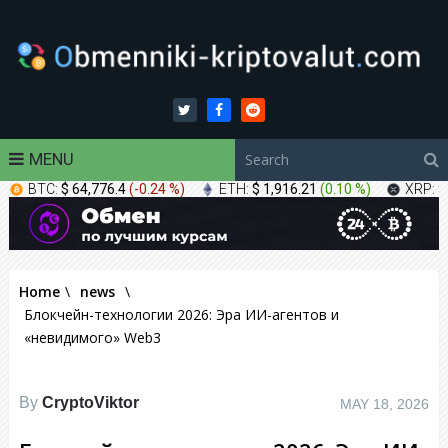
MENU
BTC:
$ 64,776.4
(
-0.24 %
)
ETH:
$ 1,916.21
(
0.10 %
)
XRP:
$
Home
\
news
\
Блокчейн-технологии 2026: Эра ИИ-агентов и
«невидимого» Web3
By
CryptoViktor
MAY 18, 2026