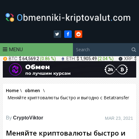
MENU
BTC:
$ 64,569.2
(
0.86 %
)
ETH:
$ 1,905.49
(
2.04 %
)
XRP:
$ 
Home
\
obmen
\
Меняйте криптовалюты быстро и выгодно с Betatransfer
By
CryptoViktor
MAR 23, 2021
Меняйте криптовалюты быстро и