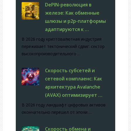
DePIN-революция в
железе: Как обменные
шлюзы и p2p-платформы
адаптируются к …
В 2026 году криптовалютная индустрия
переживает тектонический сдвиг: сектор
высокопроизводительного …
Скорость субсетей и
сетевой комплаенс: Как
архитектура Avalanche
(AVAX) оптимизирует …
В 2026 году ландшафт цифровых активов
окончательно перешел от эпохи …
Скорость обмена и