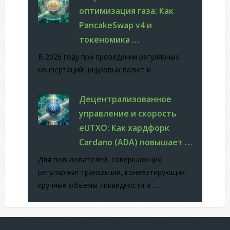
оптимизация газа: Как
PancakeSwap v4 и
токеномика …
В 2026 году при проведении регулярных
конвертаций цифровых валют и …
Децентрализованное
управление и скорость
eUTXO: Как хардфорк
Cardano (ADA) повышает …
Для пользователей, совершающих
регулярные транзакции, конвертирующих
крупные объемы ликвидности и …