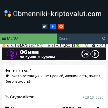
MENU
BTC:
$ 64,975.9
(
0.19 %
)
ETH:
$ 1,920.12
(
0.44 %
)
XRP:
$ 
Home
\
news
\
🛡 Крипто-регуляция 2026: Прощай, анонимность, привет,
безопасность?
By
CryptoViktor
FEB 18, 2026