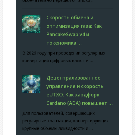
окончательно перешел от эпохи …
Скорость обмена и
оптимизация газа: Как
PancakeSwap v4 и
токеномика …
В 2026 году при проведении регулярных
конвертаций цифровых валют и …
Децентрализованное
управление и скорость
eUTXO: Как хардфорк
Cardano (ADA) повышает …
Для пользователей, совершающих
регулярные транзакции, конвертирующих
крупные объемы ликвидности и …