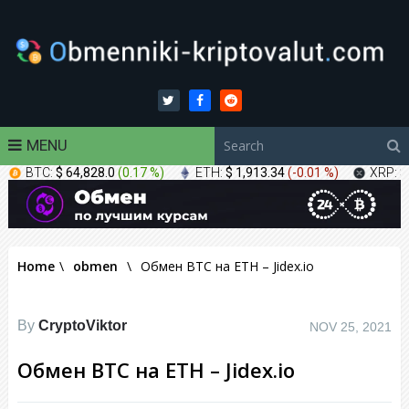
MENU
BTC:
$ 64,828.0
(
0.17 %
)
ETH:
$ 1,913.34
(
-0.01 %
)
XRP:
$
Home
\
obmen
\
Обмен BTC на ETH – Jidex.io
By
CryptoViktor
NOV 25, 2021
Обмен BTC на ETH – Jidex.io