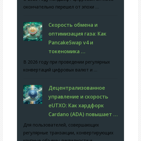
окончательно перешел от эпохи …
Скорость обмена и
оптимизация газа: Как
PancakeSwap v4 и
токеномика …
В 2026 году при проведении регулярных
конвертаций цифровых валют и …
Децентрализованное
управление и скорость
eUTXO: Как хардфорк
Cardano (ADA) повышает …
Для пользователей, совершающих
регулярные транзакции, конвертирующих
крупные объемы ликвидности и …