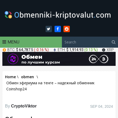
MENU
BTC:
$ 64,787.5
(
-0.16 %
)
ETH:
$ 1,914.93
(
0.13 %
)
XRP:
$
Home
\
obmen
\
Обмен эфериума на тенге – надежный обменник
Coinshop24
By
CryptoViktor
SEP 04, 2024