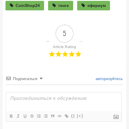
CoinShop24
тенге
эфериум
5
Article Rating
Подписаться
авторизуйтесь
{}
[+]