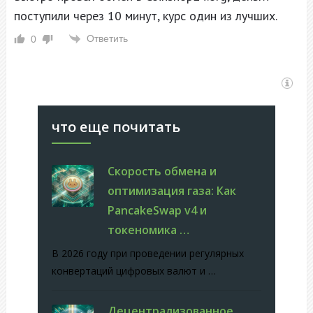
поступили через 10 минут, курс один из лучших.
Ответить
0
что еще почитать
Скорость обмена и
оптимизация газа: Как
PancakeSwap v4 и
токеномика …
В 2026 году при проведении регулярных
конвертаций цифровых валют и …
Децентрализованное