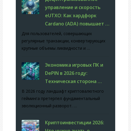
управление и скорость
eUTXO: Как хардфорк
Cardano (ADA) повышает …
Для пользователей, совершающих
регулярные транзакции, конвертирующих
крупные объемы ликвидности и …
Экономика игровых ПК и
DePIN в 2026 году:
Техническая сторона …
В 2026 году ландшафт криптовалютного
гейминга претерпел фундаментальный
эволюционный разворот. …
Криптоинвестиции 2026:
Что нужно знать о