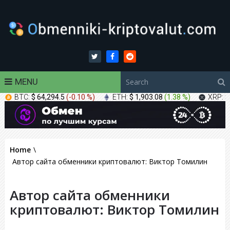
MENU
BTC:
$ 64,294.5
(
-0.10 %
)
ETH:
$ 1,903.08
(
1.38 %
)
XRP:
$
Home
\
Автор сайта обменники криптовалют: Виктор Томилин
Автор сайта обменники
криптовалют: Виктор Томилин