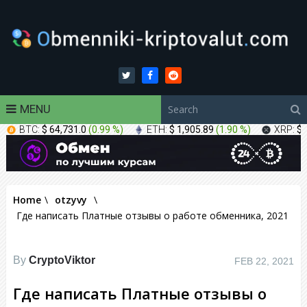
MENU
BTC:
$ 64,731.0
(
0.99 %
)
ETH:
$ 1,905.89
(
1.90 %
)
XRP:
$ 
Home
\
otzyvy
\
Где написать Платные отзывы о работе обменника, 2021
By
CryptoViktor
FEB 22, 2021
Где написать Платные отзывы о