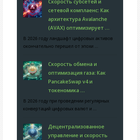
Скорость субсетей и
сетевой комплаенс: Как
архитектура Avalanche
(AVAX) оптимизирует …
В 2026 году ландшафт цифровых активов
окончательно перешел от эпохи …
Скорость обмена и
оптимизация газа: Как
PancakeSwap v4 и
токеномика …
В 2026 году при проведении регулярных
конвертаций цифровых валют и …
Децентрализованное
управление и скорость