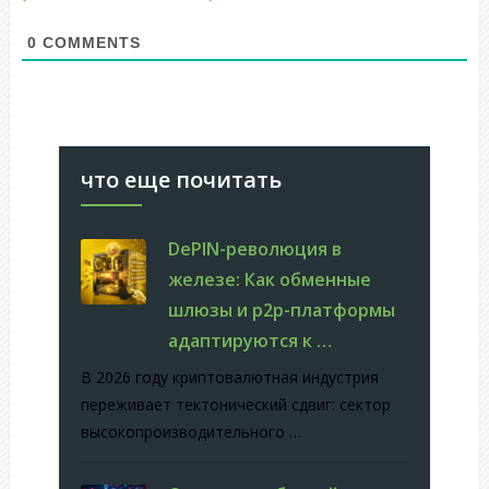
0
COMMENTS
что еще почитать
DePIN-революция в
железе: Как обменные
шлюзы и p2p-платформы
адаптируются к …
В 2026 году криптовалютная индустрия
переживает тектонический сдвиг: сектор
высокопроизводительного …