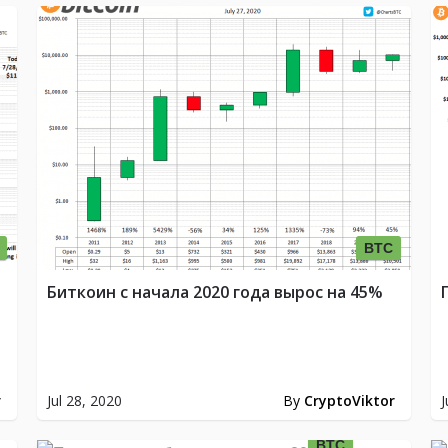
BTC
о
Биткоин с начала 2020 года вырос на 45%
r
Jul 28, 2020
By
CryptoViktor
J
BTC