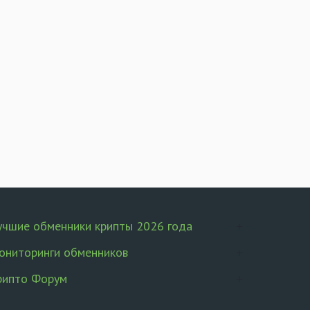
учшие обменники крипты 2026 года
ониторинги обменников
рипто Форум