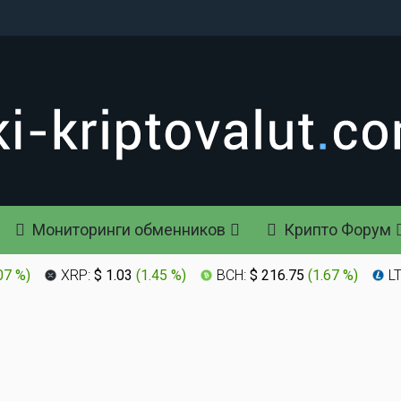
Мониторинги обменников
Крипто Форум
07 %
)
XRP:
$ 1.03
(
1.45 %
)
BCH:
$ 216.75
(
1.67 %
)
L