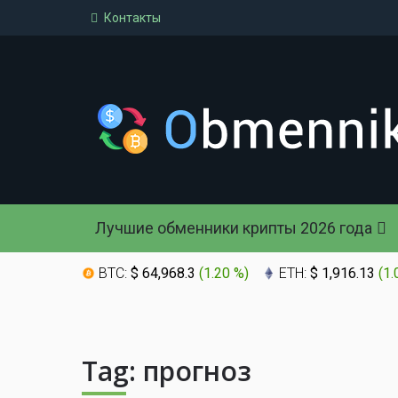
Контакты
Лучшие обменники крипты 2026 года
BTC:
$ 64,968.3
(
1.20 %
)
ETH:
$ 1,916.13
(
1.
Tag:
прогноз