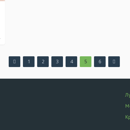
r
1
2
3
4
5
6
Л
М
К