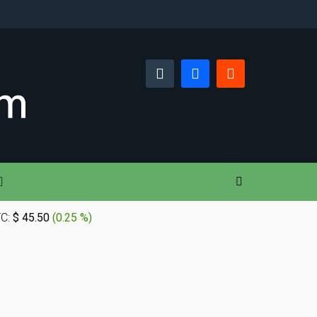
TC:
$ 45.50
(
0.25 %
)