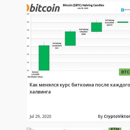
BTC
Как менялся курс биткоина после каждог
халвинга
Jul 29, 2020
By
CryptoVikto
ETH