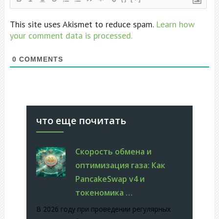
This site uses Akismet to reduce spam.
Learn how
your comment data is processed.
0
COMMENTS
что еще почитать
Скорость обмена и
оптимизация газа: Как
PancakeSwap v4 и
токеномика …
В 2026 году при проведении регулярных