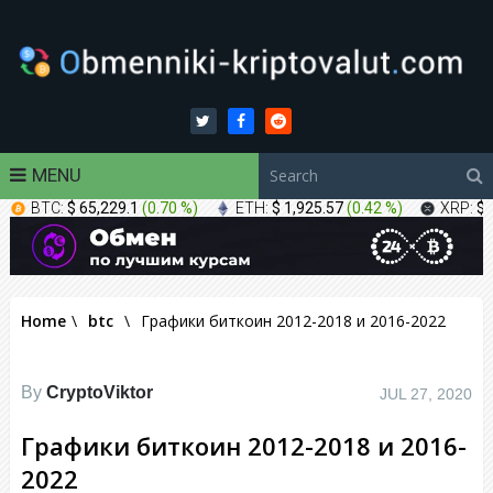
MENU
BTC:
$ 65,229.1
(
0.70 %
)
ETH:
$ 1,925.57
(
0.42 %
)
XRP:
$ 
Home
\
btc
\
Графики биткоин 2012-2018 и 2016-2022
By
CryptoViktor
JUL 27, 2020
Графики биткоин 2012-2018 и 2016-
2022