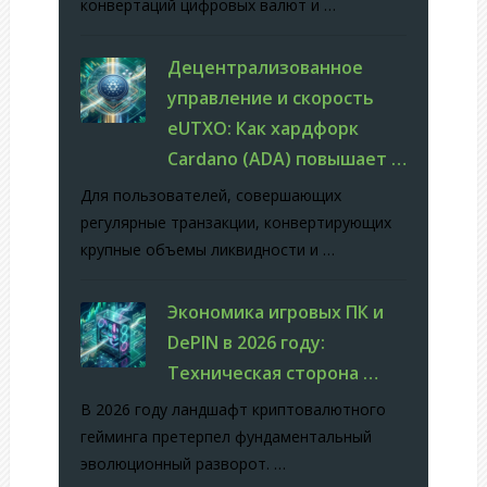
конвертаций цифровых валют и …
Децентрализованное
управление и скорость
eUTXO: Как хардфорк
Cardano (ADA) повышает …
Для пользователей, совершающих
регулярные транзакции, конвертирующих
крупные объемы ликвидности и …
Экономика игровых ПК и
DePIN в 2026 году:
Техническая сторона …
В 2026 году ландшафт криптовалютного
гейминга претерпел фундаментальный
эволюционный разворот. …