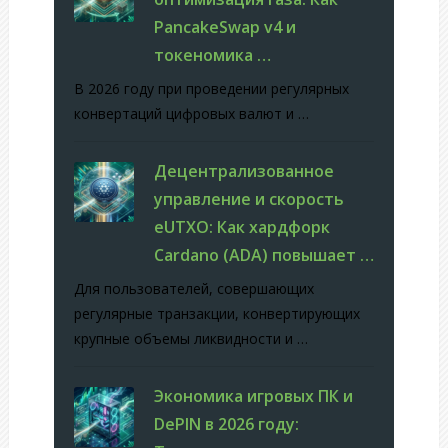
PancakeSwap v4 и
токеномика …
В 2026 году при проведении регулярных
конвертаций цифровых валют и …
Децентрализованное
управление и скорость
eUTXO: Как хардфорк
Cardano (ADA) повышает …
Для пользователей, совершающих
регулярные транзакции, конвертирующих
крупные объемы ликвидности и …
Экономика игровых ПК и
DePIN в 2026 году: