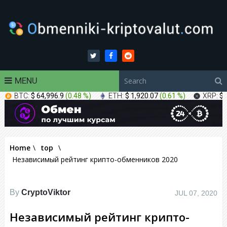
MENU
BTC:
$ 64,996.9
(
0.48 %
)
ETH:
$ 1,920.07
(
0.61 %
)
XRP:
$ 
Home
\
top
\
Независимый рейтинг крипто-обменников 2020
By
CryptoViktor
JUL 07, 2020
Независимый рейтинг крипто-