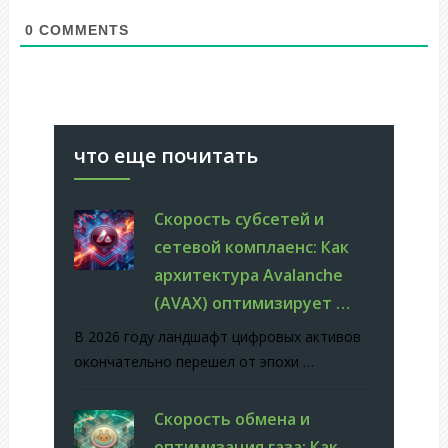
0
COMMENTS
что еще почитать
Скорость субсетей и
сетевой комплаенс: Как
архитектура Avalanche
(AVAX) оптимизирует …
В 2026 году ландшафт цифровых активов
окончательно перешел от эпохи …
Скорость обмена и
оптимизация газа: Как