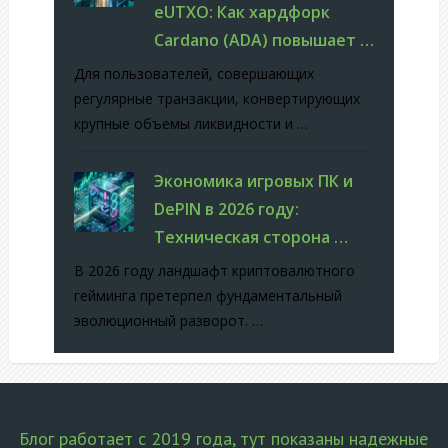
eUTXO: Как хардфорк
Cardano (ADA) повышает …
Для пользователей, совершающих
регулярные транзакции, конвертирующих
крупные объемы ликвидности и …
Экономика игровых ПК и
DePIN в 2026 году:
Техническая сторона …
В 2026 году ландшафт криптовалютного
гейминга претерпел фундаментальный
эволюционный разворот. …
Блог работает с 2019 года, тут показаны надежные