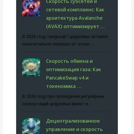
Скорость субсетей и
сетевой комплаенс: Как
архитектура Avalanche
(AVAX) оптимизирует …
В 2026 году ландшафт цифровых активов
окончательно перешел от эпохи …
Скорость обмена и
оптимизация газа: Как
PancakeSwap v4 и
токеномика …
В 2026 году при проведении регулярных
конвертаций цифровых валют и …
Децентрализованное
управление и скорость