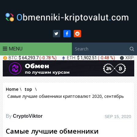
MENU
BTC:
$ 64,293.7
(
-0.78 %
)
ETH:
$ 1,902.51
(
-0.48 %
)
XRP:
Home
\
top
\
Самые лучшие обменники криптовалют 2020, сентябрь
By
CryptoViktor
SEP 15, 2020
Самые лучшие обменники