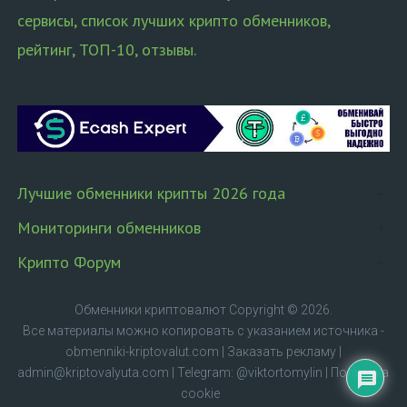
сервисы, список лучших крипто обменников,
рейтинг, ТОП-10, отзывы.
Лучшие обменники крипты 2026 года
Мониторинги обменников
Крипто Форум
Обменники криптовалют
Copyright © 2026.
Все материалы можно копировать с указанием источника -
obmenniki-kriptovalut.com
|
Заказать рекламу
|
admin@kriptovalyuta.com
|
Telegram: @viktortomylin
|
Политика
cookie