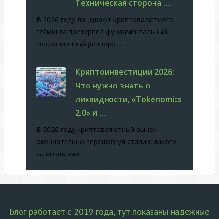
Техническая сторона …
В 2026 году ландшафт криптовалютного
гейминга претерпел фундаментальный
эволюционный разворот. …
Криптоинвестиции 2026:
Что нужно знать о
ликвидности, «Tokenomics
2.0» и …
В 2026 году криптовалютный рынок
окончательно перешагнул стадию дикого
капитализма …
Блог работает с 2019 года, тут показаны надежные