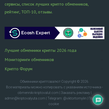
сервисы, список лучших крипто обменников,
рейтинг, ТОП-10, отзывы.
Лучшие обменники крипты 2026 года
Мониторинги обменников
Крипто Форум
Обменники криптовалют
Copyright © 2026.
Все материалы можно копировать с указанием источника -
obmenniki-kriptovalut.com
|
Заказать рекламу
|
admin@kriptovalyuta.com
|
Telegram: @viktortomylin
|
Политика
cookie