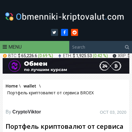
MENU
BTC:
$ 65,226.6
(
0.69 %
)
ETH:
$ 1,925.53
(
0.42 %
)
XRP:
$ 
Home
\
wallet
\
Портфель криптовалют от сервиса BROEX
By
CryptoViktor
OCT 03, 2020
Портфель криптовалют от сервиса