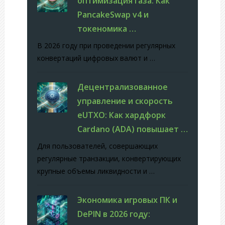
оптимизация газа: Как
PancakeSwap v4 и
токеномика …
В 2026 году при проведении регулярных
конвертаций цифровых валют и …
Децентрализованное
управление и скорость
eUTXO: Как хардфорк
Cardano (ADA) повышает …
Для пользователей, совершающих
регулярные транзакции, конвертирующих
крупные объемы ликвидности и …
Экономика игровых ПК и
DePIN в 2026 году: