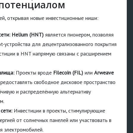
 потенциалом
ей, открывая новые инвестиционные ниши:
ети:
Helium (HNT)
является пионером, позволяя
ot-устройства для децентрализованного покрытия
вестиции в HNT напрямую связаны с расширением
илища:
Проекты вроде
Filecoin (FIL)
или
Arweave
редоставлять свободное дисковое пространство
йчивую и распределённую альтернативу
м.
сети:
Инвестиции в проекты, стимулирующие
ергией от солнечных панелей или участвовать в
я электромобилей.