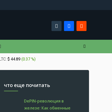
LTC:
$ 44.89
(
0.37 %
)
что еще почитать
DePIN-революция в
железе: Как обменные