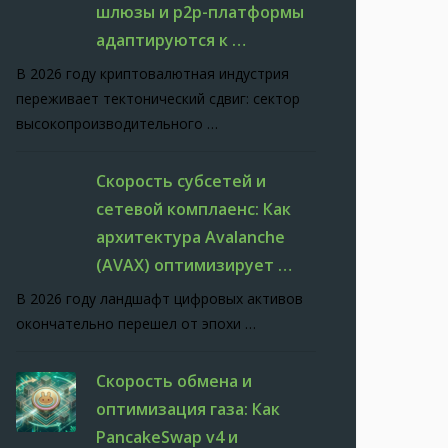
шлюзы и p2p-платформы
адаптируются к …
В 2026 году криптовалютная индустрия
переживает тектонический сдвиг: сектор
высокопроизводительного …
Скорость субсетей и
сетевой комплаенс: Как
архитектура Avalanche
(AVAX) оптимизирует …
В 2026 году ландшафт цифровых активов
окончательно перешел от эпохи …
Скорость обмена и
оптимизация газа: Как
PancakeSwap v4 и