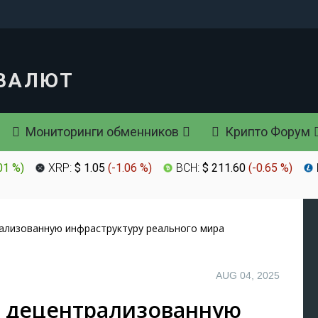
Мониторинги обменников
Крипто Форум
01 %
)
XRP:
$ 1.05
(
-1.06 %
)
BCH:
$ 211.60
(
-0.65 %
)
рализованную инфраструктуру реального мира
AUG 04, 2025
в децентрализованную