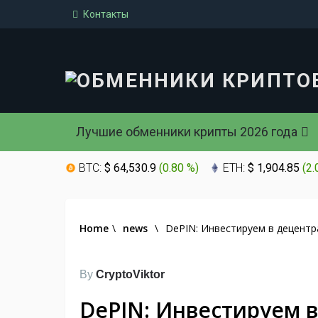
Контакты
Лучшие обменники крипты 2026 года
BTC:
$ 64,530.9
(
0.80 %
)
ETH:
$ 1,904.85
(
2.
Home
\
news
\
DePIN: Инвестируем в децент
By
CryptoViktor
DePIN: Инвестируем 