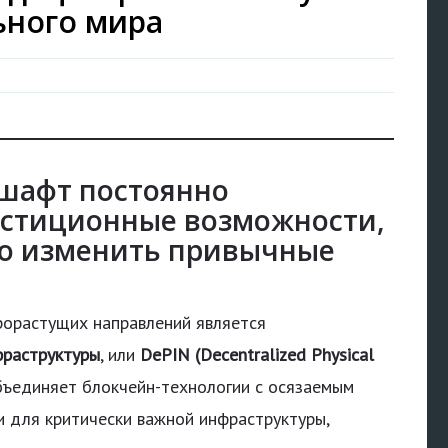
ьного мира
шафт постоянно
естиционные возможности,
о изменить привычные
рорастущих направлений является
фраструктуры
, или
DePIN (Decentralized Physical
объединяет блокчейн-технологии с осязаемым
и для критически важной инфраструктуры,