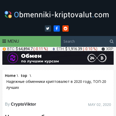
MENU
BTC:
$ 64,894.7
(
-0.11 %
)
ETH:
$ 1,916.39
(
-0.10 %
)
XRP:
Home
\
top
\
Надежные обменники криптовалют в 2020 году, ТОП-20
лучших
By
CryptoViktor
MAY 02, 2020