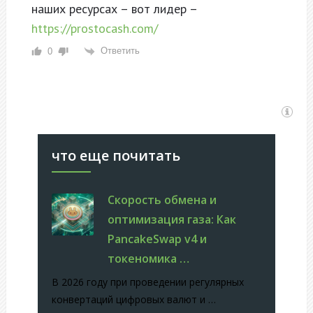
наших ресурсах – вот лидер –
https://prostocash.com/
Ответить
0
что еще почитать
Скорость обмена и
оптимизация газа: Как
PancakeSwap v4 и
токеномика …
В 2026 году при проведении регулярных
конвертаций цифровых валют и …