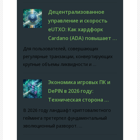
Децентрализованное
управление и скорость
eUTXO: Как хардфорк
Cardano (ADA) повышает …
Для пользователей, совершающих
регулярные транзакции, конвертирующих
крупные объемы ликвидности и …
Экономика игровых ПК и
DePIN в 2026 году:
Техническая сторона …
В 2026 году ландшафт криптовалютного
гейминга претерпел фундаментальный
эволюционный разворот. …